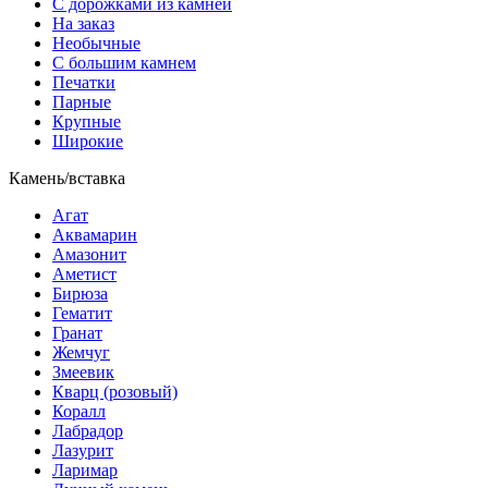
С дорожками из камней
На заказ
Необычные
С большим камнем
Печатки
Парные
Крупные
Широкие
Камень/вставка
Агат
Аквамарин
Амазонит
Аметист
Бирюза
Гематит
Гранат
Жемчуг
Змеевик
Кварц (розовый)
Коралл
Лабрадор
Лазурит
Ларимар