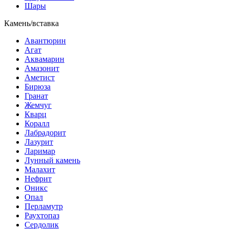
Шары
Камень/вставка
Авантюрин
Агат
Аквамарин
Амазонит
Аметист
Бирюза
Гранат
Жемчуг
Кварц
Коралл
Лабрадорит
Лазурит
Ларимар
Лунный камень
Малахит
Нефрит
Оникс
Опал
Перламутр
Раухтопаз
Сердолик