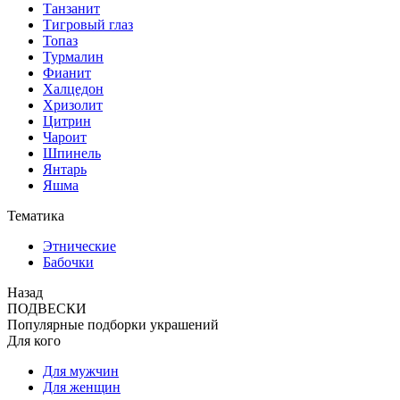
Танзанит
Тигровый глаз
Топаз
Турмалин
Фианит
Халцедон
Хризолит
Цитрин
Чароит
Шпинель
Янтарь
Яшма
Тематика
Этнические
Бабочки
Назад
ПОДВЕСКИ
Популярные подборки украшений
Для кого
Для мужчин
Для женщин