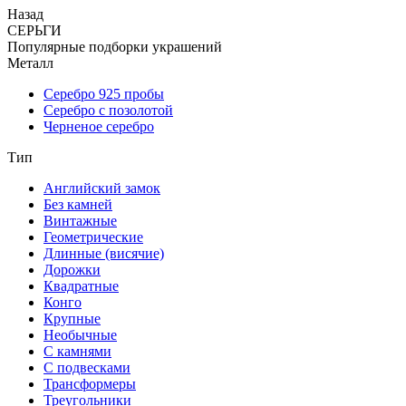
Назад
СЕРЬГИ
Популярные подборки украшений
Металл
Серебро 925 пробы
Серебро с позолотой
Черненое серебро
Тип
Английский замок
Без камней
Винтажные
Геометрические
Длинные (висячие)
Дорожки
Квадратные
Конго
Крупные
Необычные
С камнями
С подвесками
Трансформеры
Треугольники