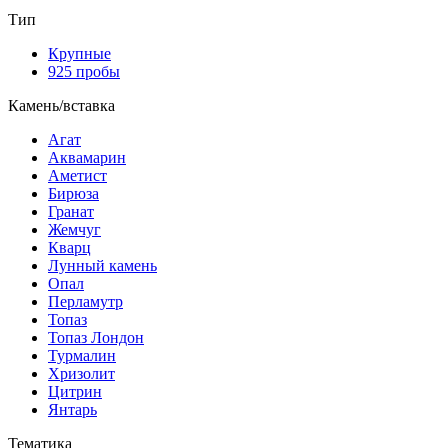
Тип
Крупные
925 пробы
Камень/вставка
Агат
Аквамарин
Аметист
Бирюза
Гранат
Жемчуг
Кварц
Лунный камень
Опал
Перламутр
Топаз
Топаз Лондон
Турмалин
Хризолит
Цитрин
Янтарь
Тематика