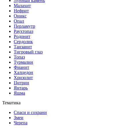
Лунный камень
Малахит
Нефрит
Оникс
Опал
Перламутр
Раухтопаз
Родонит
Сердолик
Танзанит
Тигровый глаз
Топаз
Турмалин
Фианит
Халцедон
Хризолит
Цитрин
Янтарь
Яшма
Тематика
Спаси и сохрани
Змеи
Черепа