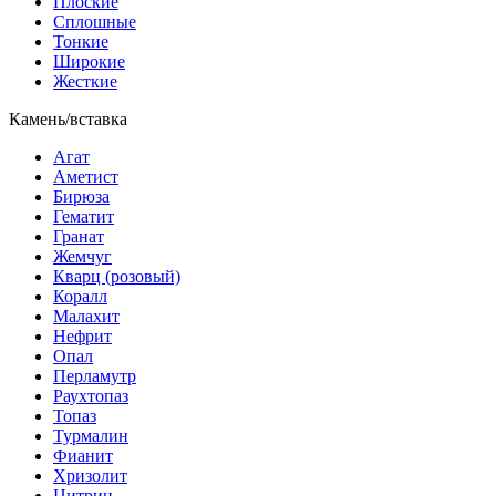
Плоские
Сплошные
Тонкие
Широкие
Жесткие
Камень/вставка
Агат
Аметист
Бирюза
Гематит
Гранат
Жемчуг
Кварц (розовый)
Коралл
Малахит
Нефрит
Опал
Перламутр
Раухтопаз
Топаз
Турмалин
Фианит
Хризолит
Цитрин