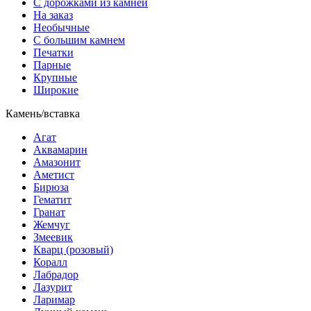
С дорожками из камней
На заказ
Необычные
С большим камнем
Печатки
Парные
Крупные
Широкие
Камень/вставка
Агат
Аквамарин
Амазонит
Аметист
Бирюза
Гематит
Гранат
Жемчуг
Змеевик
Кварц (розовый)
Коралл
Лабрадор
Лазурит
Ларимар