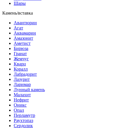
Шары
Камень/вставка
Авантюрин
Агат
Аквамарин
Амазонит
Аметист
Бирюза
Гранат
Жемчуг
Кварц
Коралл
Лабрадорит
Лазурит
Ларимар
Лунный камень
Малахит
Нефрит
Оникс
Опал
Перламутр
Раухтопаз
Сердолик