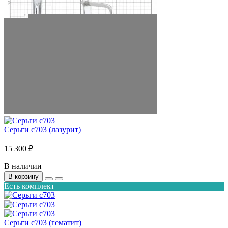
Серьги с703 (лазурит)
15 300 ₽
В наличии
В корзину
Есть комплект
Серьги с703 (гематит)