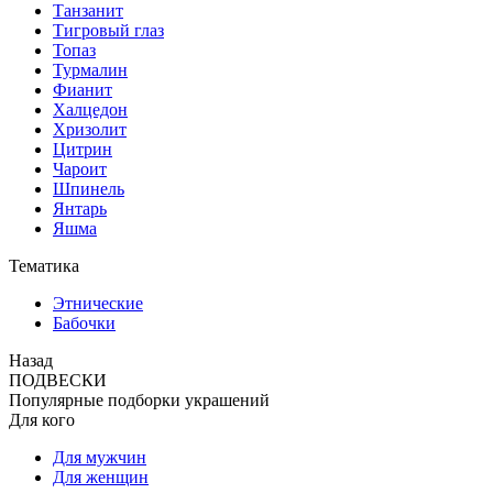
Танзанит
Тигровый глаз
Топаз
Турмалин
Фианит
Халцедон
Хризолит
Цитрин
Чароит
Шпинель
Янтарь
Яшма
Тематика
Этнические
Бабочки
Назад
ПОДВЕСКИ
Популярные подборки украшений
Для кого
Для мужчин
Для женщин