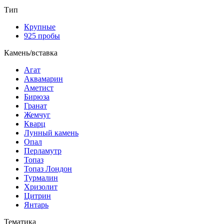
Тип
Крупные
925 пробы
Камень/вставка
Агат
Аквамарин
Аметист
Бирюза
Гранат
Жемчуг
Кварц
Лунный камень
Опал
Перламутр
Топаз
Топаз Лондон
Турмалин
Хризолит
Цитрин
Янтарь
Тематика