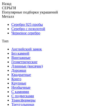
Назад
СЕРЬГИ
Популярные подборки украшений
Металл
Серебро 925 пробы
Серебро с позолотой
Черненое серебро
Тип
Английский замок
Без камней
Винтажные
Геометрические
Длинные (висячие)
Дорожки
Квадратные
Конго
Крупные
Необычные
С камнями
С подвесками
Трансформеры
Треугольники