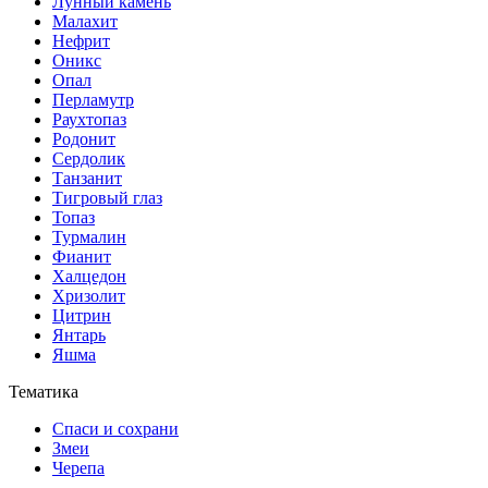
Лунный камень
Малахит
Нефрит
Оникс
Опал
Перламутр
Раухтопаз
Родонит
Сердолик
Танзанит
Тигровый глаз
Топаз
Турмалин
Фианит
Халцедон
Хризолит
Цитрин
Янтарь
Яшма
Тематика
Спаси и сохрани
Змеи
Черепа