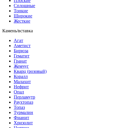
Плоские
Сплошные
Тонкие
Широкие
Жесткие
Камень/вставка
Агат
Аметист
Бирюза
Гематит
Гранат
Жемчуг
Кварц (розовый)
Коралл
Малахит
Нефрит
Опал
Перламутр
Раухтопаз
Топаз
Турмалин
Фианит
Хризолит
Цитрин