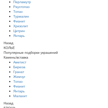
Перламутр
Раухтопаз
Топаз
Турмалин
Фианит
Хризолит
Цитрин
Янтарь
Назад
КОЛЬЕ
Популярные подборки украшений
Камень/вставка
Аметист
Бирюза
Гранат
Жемчуг
Топаз
Фианит
Янтарь
Малахит
Назад
БРОШЬ