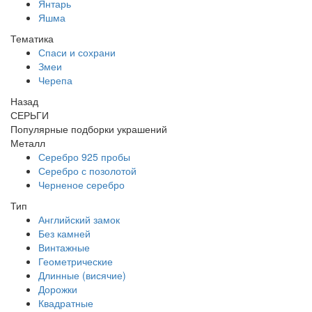
Янтарь
Яшма
Тематика
Спаси и сохрани
Змеи
Черепа
Назад
СЕРЬГИ
Популярные подборки украшений
Металл
Серебро 925 пробы
Серебро с позолотой
Черненое серебро
Тип
Английский замок
Без камней
Винтажные
Геометрические
Длинные (висячие)
Дорожки
Квадратные