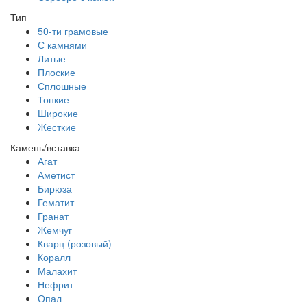
Тип
50-ти грамовые
С камнями
Литые
Плоские
Сплошные
Тонкие
Широкие
Жесткие
Камень/вставка
Агат
Аметист
Бирюза
Гематит
Гранат
Жемчуг
Кварц (розовый)
Коралл
Малахит
Нефрит
Опал