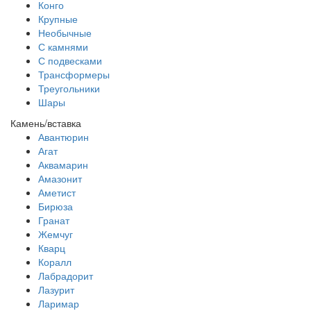
Конго
Крупные
Необычные
С камнями
С подвесками
Трансформеры
Треугольники
Шары
Камень/вставка
Авантюрин
Агат
Аквамарин
Амазонит
Аметист
Бирюза
Гранат
Жемчуг
Кварц
Коралл
Лабрадорит
Лазурит
Ларимар