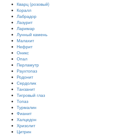
Кварц (розовый)
Коралл
Лабрадор
Лазурит
Ларимар
Лунный камень
Малахит
Нефрит
Оникс
Опал
Перламутр
Раухтопаз
Родонит
Сердолик
Танзанит
Тигровый глаз
Топаз
Турмалин
Фианит
Халцедон
Хризолит
Цитрин