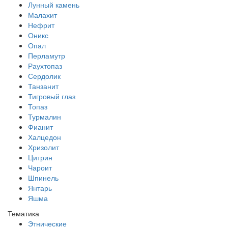
Лунный камень
Малахит
Нефрит
Оникс
Опал
Перламутр
Раухтопаз
Сердолик
Танзанит
Тигровый глаз
Топаз
Турмалин
Фианит
Халцедон
Хризолит
Цитрин
Чароит
Шпинель
Янтарь
Яшма
Тематика
Этнические