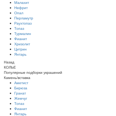
Малахит
Нефрит
Опал
Перламутр
Раухтопаз
Топаз
Турмалин
Фианит
Хризолит
Цитрин
Янтарь
Назад
КОЛЬЕ
Популярные подборки украшений
Камень/вставка
Аметист
Бирюза
Гранат
Жемчуг
Топаз
Фианит
Янтарь