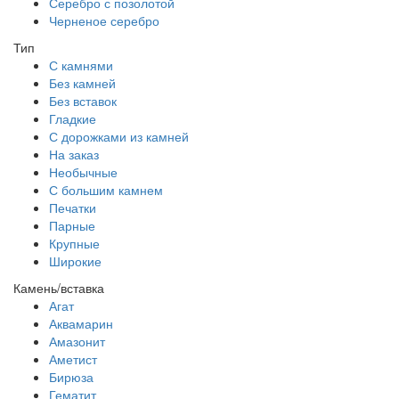
Серебро с позолотой
Черненое серебро
Тип
С камнями
Без камней
Без вставок
Гладкие
С дорожками из камней
На заказ
Необычные
С большим камнем
Печатки
Парные
Крупные
Широкие
Камень/вставка
Агат
Аквамарин
Амазонит
Аметист
Бирюза
Гематит