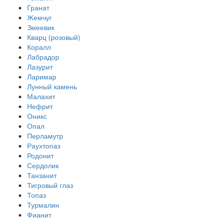
Гранат
Жемчуг
Змеевик
Кварц (розовый)
Коралл
Лабрадор
Лазурит
Ларимар
Лунный камень
Малахит
Нефрит
Оникс
Опал
Перламутр
Раухтопаз
Родонит
Сердолик
Танзанит
Тигровый глаз
Топаз
Турмалин
Фианит