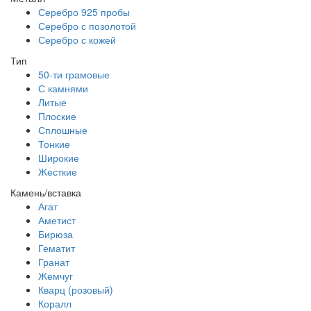
Серебро 925 пробы
Серебро с позолотой
Серебро с кожей
Тип
50-ти грамовые
С камнями
Литые
Плоские
Сплошные
Тонкие
Широкие
Жесткие
Камень/вставка
Агат
Аметист
Бирюза
Гематит
Гранат
Жемчуг
Кварц (розовый)
Коралл