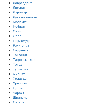
Лабрадорит
Лазурит
Ларимар
Лунный камень
Малахит
Нефрит
Оникс
Опал
Перламутр
Раухтопаз
Сердолик
Танзанит
Тигровый глаз
Топаз
Турмалин
Фианит
Халцедон
Хризолит
Цитрин
Чароит
Шпинель
Янтарь