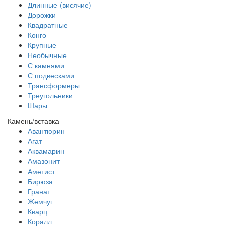
Длинные (висячие)
Дорожки
Квадратные
Конго
Крупные
Необычные
С камнями
С подвесками
Трансформеры
Треугольники
Шары
Камень/вставка
Авантюрин
Агат
Аквамарин
Амазонит
Аметист
Бирюза
Гранат
Жемчуг
Кварц
Коралл