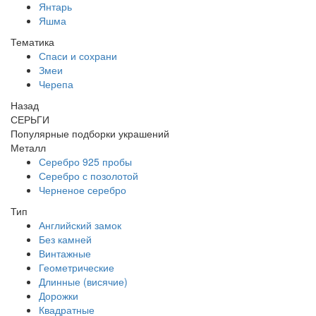
Янтарь
Яшма
Тематика
Спаси и сохрани
Змеи
Черепа
Назад
СЕРЬГИ
Популярные подборки украшений
Металл
Серебро 925 пробы
Серебро с позолотой
Черненое серебро
Тип
Английский замок
Без камней
Винтажные
Геометрические
Длинные (висячие)
Дорожки
Квадратные