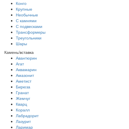
Конго
Крупные
Необычные
С камнями
С подвесками
Трансформеры
Треугольники
Шары
Камень/вставка
Авантюрин
Агат
Аквамарин
Амазонит
Аметист
Бирюза
Гранат
Жемчуг
Кварц
Коралл
Лабрадорит
Лазурит
Ларимар