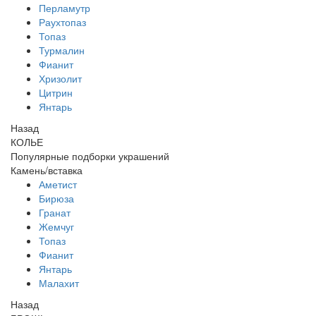
Перламутр
Раухтопаз
Топаз
Турмалин
Фианит
Хризолит
Цитрин
Янтарь
Назад
КОЛЬЕ
Популярные подборки украшений
Камень/вставка
Аметист
Бирюза
Гранат
Жемчуг
Топаз
Фианит
Янтарь
Малахит
Назад