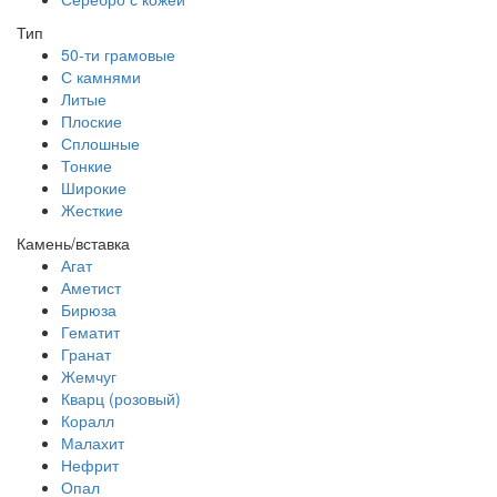
Тип
50-ти грамовые
С камнями
Литые
Плоские
Сплошные
Тонкие
Широкие
Жесткие
Камень/вставка
Агат
Аметист
Бирюза
Гематит
Гранат
Жемчуг
Кварц (розовый)
Коралл
Малахит
Нефрит
Опал