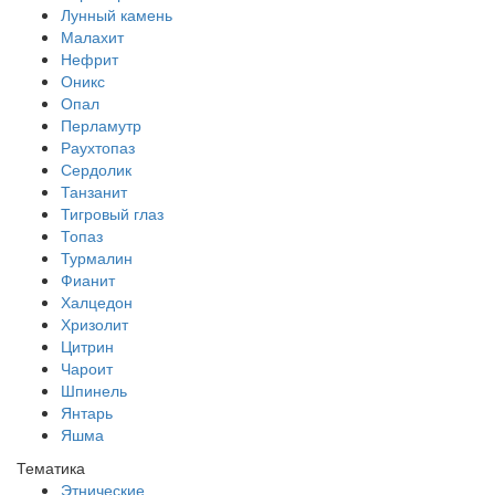
Лунный камень
Малахит
Нефрит
Оникс
Опал
Перламутр
Раухтопаз
Сердолик
Танзанит
Тигровый глаз
Топаз
Турмалин
Фианит
Халцедон
Хризолит
Цитрин
Чароит
Шпинель
Янтарь
Яшма
Тематика
Этнические