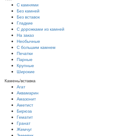
С камнями
Без камней
Без вставок
Гладкие
С дорожками из камней
На заказ
Необычные
С большим камнем
Печатки
Парные
Крупные
Широкие
Камень/вставка
Агат
Аквамарин
Амазонит
Аметист
Бирюза
Гематит
Гранат
Жемчуг
Змеевик