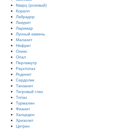
Кварц (розовый)
Коралл
Лабрадор
Лазурит
Ларимар
Лунный камень
Малахит
Нефрит
Оникс
Опал
Перламутр
Раухтопаз
Родонит
Сердолик
Танзанит
Тигровый глаз
Топаз
Турмалин
Фианит
Халцедон
Хризолит
Цитрин