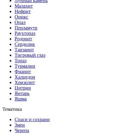
Лунный камень
Малахит
Нефрит
Оникс
Опал
Перламутр
Раухтопаз
Родонит
Сердолик
Танзанит
Тигровый глаз
Топаз
Турмалин
Фианит
Халцедон
Хризолит
Цитрин
Янтарь
Яшма
Тематика
Спаси и сохрани
Змеи
Черепа