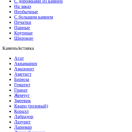
С дорожками из камней
На заказ
Необычные
С большим камнем
Печатки
Парные
Крупные
Широкие
Камень/вставка
Агат
Аквамарин
Амазонит
Аметист
Бирюза
Гематит
Гранат
Жемчуг
Змеевик
Кварц (розовый)
Коралл
Лабрадор
Лазурит
Ларимар