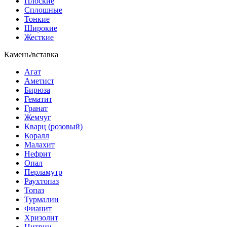
Плоские
Сплошные
Тонкие
Широкие
Жесткие
Камень/вставка
Агат
Аметист
Бирюза
Гематит
Гранат
Жемчуг
Кварц (розовый)
Коралл
Малахит
Нефрит
Опал
Перламутр
Раухтопаз
Топаз
Турмалин
Фианит
Хризолит
Цитрин