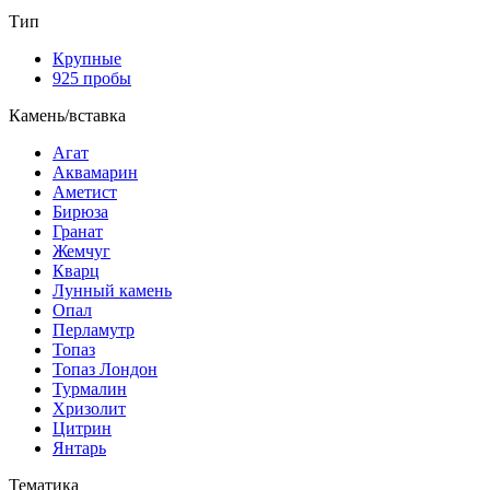
Тип
Крупные
925 пробы
Камень/вставка
Агат
Аквамарин
Аметист
Бирюза
Гранат
Жемчуг
Кварц
Лунный камень
Опал
Перламутр
Топаз
Топаз Лондон
Турмалин
Хризолит
Цитрин
Янтарь
Тематика