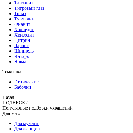
Танзанит
Тигровый глаз
Топаз
Турмалин
Фианит
Халцедон
Хризолит
Цитрин
Чароит
Шпинель
Янтарь
Яшма
Тематика
Этнические
Бабочки
Назад
ПОДВЕСКИ
Популярные подборки украшений
Для кого
Для мужчин
Для женщин