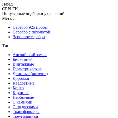
Назад
СЕРЬГИ
Популярные подборки украшений
Металл
Серебро 925 пробы
Серебро с позолотой
Черненое серебро
Тип
Английский замок
Без камней
Винтажные
Геометрические
Длинные (висячие)
Дорожки
Квадратные
Конго
Крупные
Необычные
С камнями
С подвесками
Трансформеры
Треугольники