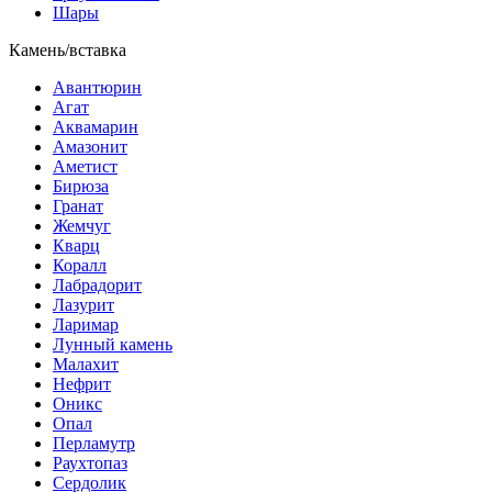
Шары
Камень/вставка
Авантюрин
Агат
Аквамарин
Амазонит
Аметист
Бирюза
Гранат
Жемчуг
Кварц
Коралл
Лабрадорит
Лазурит
Ларимар
Лунный камень
Малахит
Нефрит
Оникс
Опал
Перламутр
Раухтопаз
Сердолик