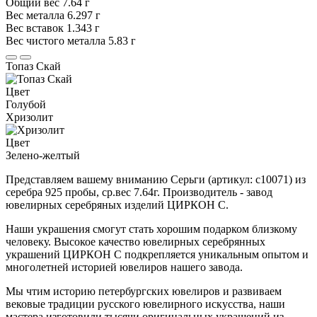
Общий вес
7.64 г
Вес металла
6.297 г
Вес вставок
1.343 г
Вес чистого металла
5.83 г
Топаз Скай
Цвет
Голубой
Хризолит
Цвет
Зелено-желтый
Представляем вашему вниманию Серьги (артикул: с10071) из
серебра 925 пробы, ср.вес 7.64г. Производитель - завод
ювелирных серебряных изделий ЦИРКОН С.
Наши украшения смогут стать хорошим подарком близкому
человеку. Высокое качество ювелирных серебрянных
украшений ЦИРКОН С подкрепляется уникальным опытом и
многолетней историей ювелиров нашего завода.
Мы чтим историю петербургских ювелиров и развиваем
вековые традиции русского ювелирного искусства, наши
мастера изготовили тысячи оригинальных украшений из