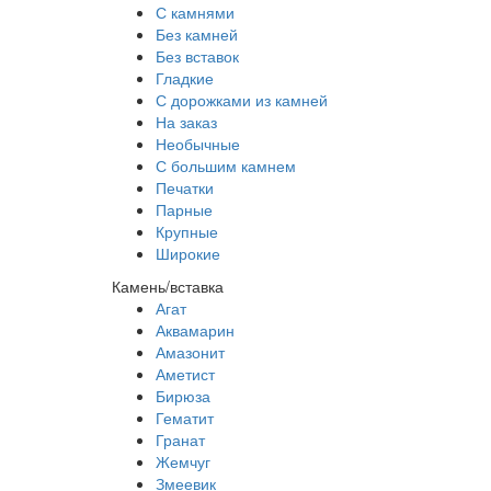
С камнями
Без камней
Без вставок
Гладкие
С дорожками из камней
На заказ
Необычные
С большим камнем
Печатки
Парные
Крупные
Широкие
Камень/вставка
Агат
Аквамарин
Амазонит
Аметист
Бирюза
Гематит
Гранат
Жемчуг
Змеевик