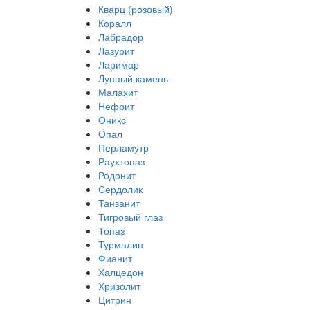
Кварц (розовый)
Коралл
Лабрадор
Лазурит
Ларимар
Лунный камень
Малахит
Нефрит
Оникс
Опал
Перламутр
Раухтопаз
Родонит
Сердолик
Танзанит
Тигровый глаз
Топаз
Турмалин
Фианит
Халцедон
Хризолит
Цитрин