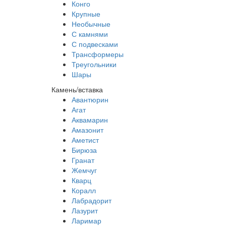
Конго
Крупные
Необычные
С камнями
С подвесками
Трансформеры
Треугольники
Шары
Камень/вставка
Авантюрин
Агат
Аквамарин
Амазонит
Аметист
Бирюза
Гранат
Жемчуг
Кварц
Коралл
Лабрадорит
Лазурит
Ларимар