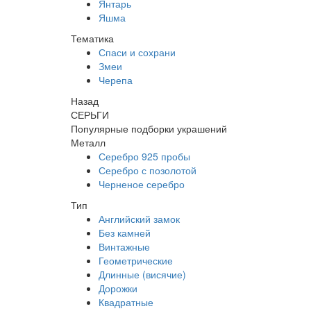
Янтарь
Яшма
Тематика
Спаси и сохрани
Змеи
Черепа
Назад
СЕРЬГИ
Популярные подборки украшений
Металл
Серебро 925 пробы
Серебро с позолотой
Черненое серебро
Тип
Английский замок
Без камней
Винтажные
Геометрические
Длинные (висячие)
Дорожки
Квадратные