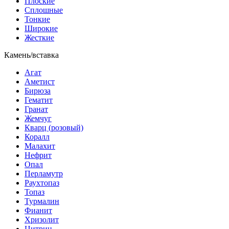
Плоские
Сплошные
Тонкие
Широкие
Жесткие
Камень/вставка
Агат
Аметист
Бирюза
Гематит
Гранат
Жемчуг
Кварц (розовый)
Коралл
Малахит
Нефрит
Опал
Перламутр
Раухтопаз
Топаз
Турмалин
Фианит
Хризолит
Цитрин