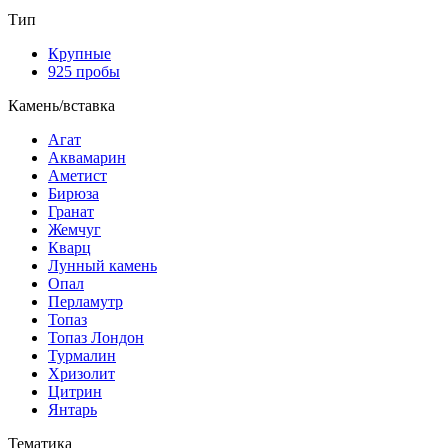
Тип
Крупные
925 пробы
Камень/вставка
Агат
Аквамарин
Аметист
Бирюза
Гранат
Жемчуг
Кварц
Лунный камень
Опал
Перламутр
Топаз
Топаз Лондон
Турмалин
Хризолит
Цитрин
Янтарь
Тематика