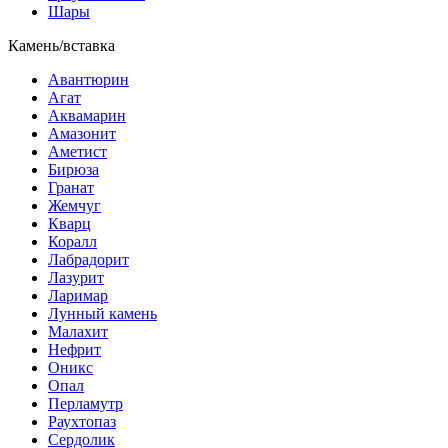
Шары
Камень/вставка
Авантюрин
Агат
Аквамарин
Амазонит
Аметист
Бирюза
Гранат
Жемчуг
Кварц
Коралл
Лабрадорит
Лазурит
Ларимар
Лунный камень
Малахит
Нефрит
Оникс
Опал
Перламутр
Раухтопаз
Сердолик