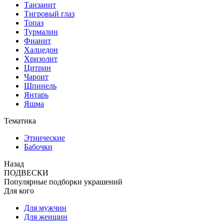
Танзанит
Тигровый глаз
Топаз
Турмалин
Фианит
Халцедон
Хризолит
Цитрин
Чароит
Шпинель
Янтарь
Яшма
Тематика
Этнические
Бабочки
Назад
ПОДВЕСКИ
Популярные подборки украшений
Для кого
Для мужчин
Для женщин