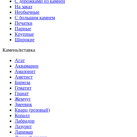
С дорожками из камней
На заказ
Необычные
С большим камнем
Печатки
Парные
Крупные
Широкие
Камень/вставка
Агат
Аквамарин
Амазонит
Аметист
Бирюза
Гематит
Гранат
Жемчуг
Змеевик
Кварц (розовый)
Коралл
Лабрадор
Лазурит
Ларимар