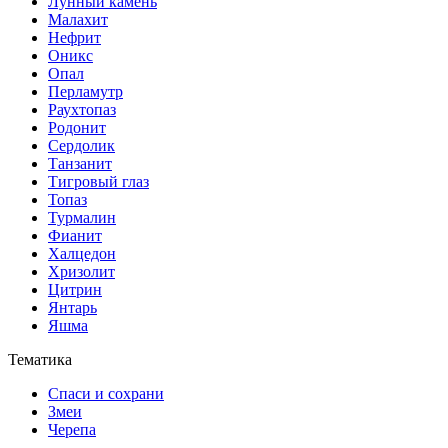
Лунный камень
Малахит
Нефрит
Оникс
Опал
Перламутр
Раухтопаз
Родонит
Сердолик
Танзанит
Тигровый глаз
Топаз
Турмалин
Фианит
Халцедон
Хризолит
Цитрин
Янтарь
Яшма
Тематика
Спаси и сохрани
Змеи
Черепа