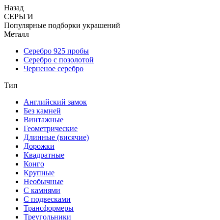
Назад
СЕРЬГИ
Популярные подборки украшений
Металл
Серебро 925 пробы
Серебро с позолотой
Черненое серебро
Тип
Английский замок
Без камней
Винтажные
Геометрические
Длинные (висячие)
Дорожки
Квадратные
Конго
Крупные
Необычные
С камнями
С подвесками
Трансформеры
Треугольники