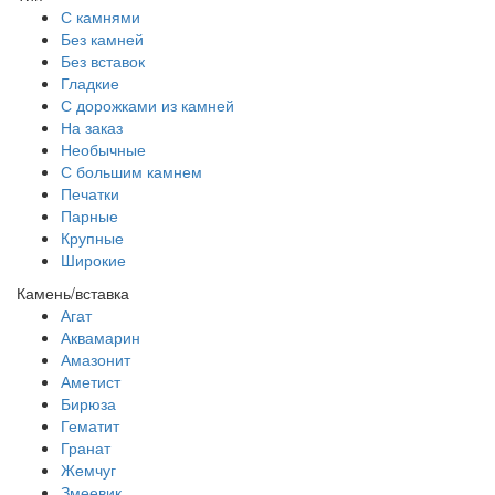
С камнями
Без камней
Без вставок
Гладкие
С дорожками из камней
На заказ
Необычные
С большим камнем
Печатки
Парные
Крупные
Широкие
Камень/вставка
Агат
Аквамарин
Амазонит
Аметист
Бирюза
Гематит
Гранат
Жемчуг
Змеевик