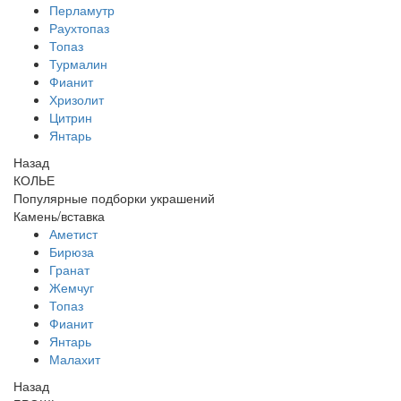
Перламутр
Раухтопаз
Топаз
Турмалин
Фианит
Хризолит
Цитрин
Янтарь
Назад
КОЛЬЕ
Популярные подборки украшений
Камень/вставка
Аметист
Бирюза
Гранат
Жемчуг
Топаз
Фианит
Янтарь
Малахит
Назад