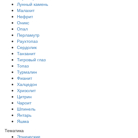
Лунный камень
Малахит
Нефрит
Оникс
Опал
Перламутр
Раухтопаз
Сердолик
Танзанит
Тигровый глаз
Топаз
Турмалин
Фианит
Халцедон
Хризолит
Цитрин
Чароит
Шпинель
Янтарь
Яшма
Тематика
Этнические