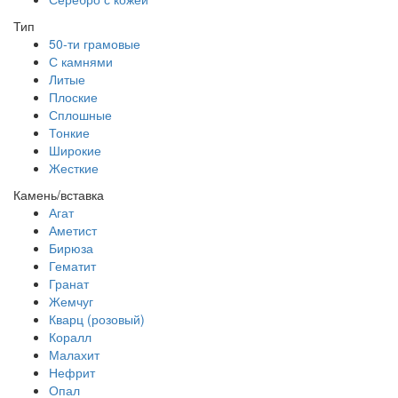
Тип
50-ти грамовые
С камнями
Литые
Плоские
Сплошные
Тонкие
Широкие
Жесткие
Камень/вставка
Агат
Аметист
Бирюза
Гематит
Гранат
Жемчуг
Кварц (розовый)
Коралл
Малахит
Нефрит
Опал