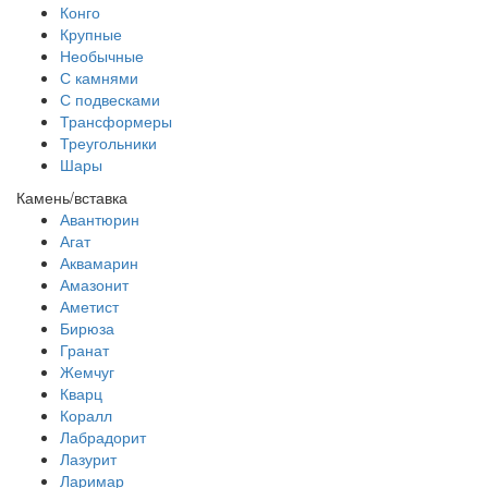
Конго
Крупные
Необычные
С камнями
С подвесками
Трансформеры
Треугольники
Шары
Камень/вставка
Авантюрин
Агат
Аквамарин
Амазонит
Аметист
Бирюза
Гранат
Жемчуг
Кварц
Коралл
Лабрадорит
Лазурит
Ларимар