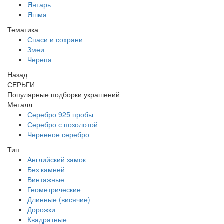
Янтарь
Яшма
Тематика
Спаси и сохрани
Змеи
Черепа
Назад
СЕРЬГИ
Популярные подборки украшений
Металл
Серебро 925 пробы
Серебро с позолотой
Черненое серебро
Тип
Английский замок
Без камней
Винтажные
Геометрические
Длинные (висячие)
Дорожки
Квадратные