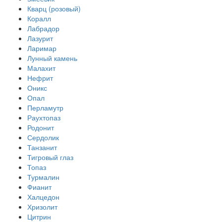
Кварц (розовый)
Коралл
Лабрадор
Лазурит
Ларимар
Лунный камень
Малахит
Нефрит
Оникс
Опал
Перламутр
Раухтопаз
Родонит
Сердолик
Танзанит
Тигровый глаз
Топаз
Турмалин
Фианит
Халцедон
Хризолит
Цитрин