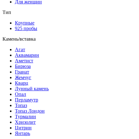
Для женщин
Тип
Крупные
925 пробы
Камень/вставка
Агат
Аквамарин
Аметист
Бирюза
Гранат
Жемчуг
Кварц
Лунный камень
Опал
Перламутр
Топаз
Топаз Лондон
Турмалин
Хризолит
Цитрин
Янтарь