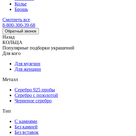
Колье
Брошь
Смотреть все
8-800-300-39-68
Обратный звонок
Назад
КОЛЬЦА
Популярные подборки украшений
Для кого
Для мужчин
Для женщин
Металл
Серебро 925 пробы
Серебро с позолотой
Черненое серебро
Тип
С камнями
Без камней
Без вставок