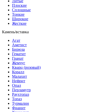
Литые
Плоские
Сплошные
Тонкие
Широкие
Жесткие
Камень/вставка
Агат
Аметист
Бирюза
Гематит
Гранат
Жемчуг
Кварц (розовый)
Коралл
Малахит
Нефрит
Опал
Перламутр
Раухтопаз
Топаз
Турмалин
Фианит