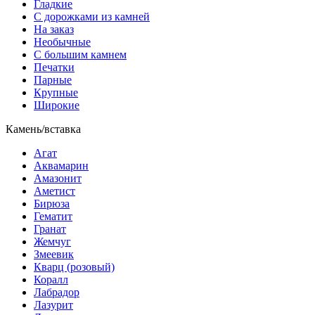
Гладкие
С дорожками из камней
На заказ
Необычные
С большим камнем
Печатки
Парные
Крупные
Широкие
Камень/вставка
Агат
Аквамарин
Амазонит
Аметист
Бирюза
Гематит
Гранат
Жемчуг
Змеевик
Кварц (розовый)
Коралл
Лабрадор
Лазурит