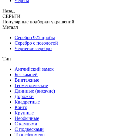
Черепа
Назад
СЕРЬГИ
Популярные подборки украшений
Металл
Серебро 925 пробы
Серебро с позолотой
Черненое серебро
Тип
Английский замок
Без камней
Винтажные
Геометрические
Длинные (висячие)
Дорожки
Квадратные
Конго
Крупные
Необычные
С камнями
С подвесками
Трансформеры