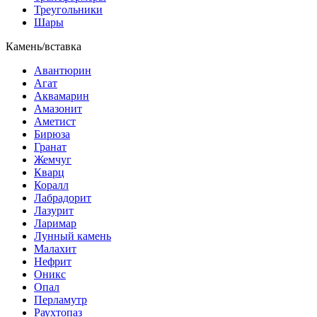
Треугольники
Шары
Камень/вставка
Авантюрин
Агат
Аквамарин
Амазонит
Аметист
Бирюза
Гранат
Жемчуг
Кварц
Коралл
Лабрадорит
Лазурит
Ларимар
Лунный камень
Малахит
Нефрит
Оникс
Опал
Перламутр
Раухтопаз