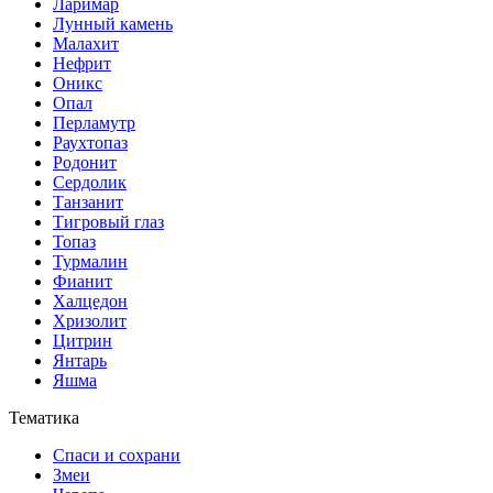
Ларимар
Лунный камень
Малахит
Нефрит
Оникс
Опал
Перламутр
Раухтопаз
Родонит
Сердолик
Танзанит
Тигровый глаз
Топаз
Турмалин
Фианит
Халцедон
Хризолит
Цитрин
Янтарь
Яшма
Тематика
Спаси и сохрани
Змеи