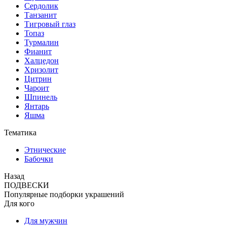
Сердолик
Танзанит
Тигровый глаз
Топаз
Турмалин
Фианит
Халцедон
Хризолит
Цитрин
Чароит
Шпинель
Янтарь
Яшма
Тематика
Этнические
Бабочки
Назад
ПОДВЕСКИ
Популярные подборки украшений
Для кого
Для мужчин