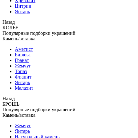
Хризолит
Цитрин
Янтарь
Назад
КОЛЬЕ
Популярные подборки украшений
Камень/вставка
Аметист
Бирюза
Гранат
Жемчуг
Топаз
Фианит
Янтарь
Малахит
Назад
БРОШЬ
Популярные подборки украшений
Камень/вставка
Жемчуг
Янтарь
Натуральный камень