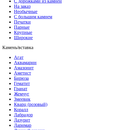
С дорожками из камней
На заказ
Необычные
С большим камнем
Печатки
Парные
Крупные
Широкие
Камень/вставка
Агат
Аквамарин
Амазонит
Аметист
Бирюза
Гематит
Гранат
Жемчуг
Змеевик
Кварц (розовый)
Коралл
Лабрадор
Лазурит
Ларимар