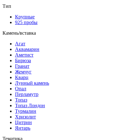
Тип
Крупные
925 пробы
Камень/вставка
Агат
Аквамарин
Аметист
Бирюза
Гранат
Жемчуг
Кварц
Лунный камень
Опал
Перламутр
Топаз
Топаз Лондон
Турмалин
Хризолит
Цитрин
Янтарь
Тематика