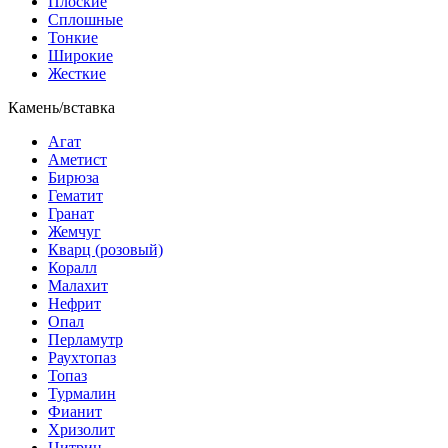
Плоские
Сплошные
Тонкие
Широкие
Жесткие
Камень/вставка
Агат
Аметист
Бирюза
Гематит
Гранат
Жемчуг
Кварц (розовый)
Коралл
Малахит
Нефрит
Опал
Перламутр
Раухтопаз
Топаз
Турмалин
Фианит
Хризолит
Цитрин