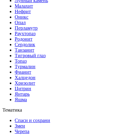
Лунный камень
Малахит
Нефрит
Оникс
Опал
Перламутр
Раухтопаз
Родонит
Сердолик
Танзанит
Тигровый глаз
Топаз
Турмалин
Фианит
Халцедон
Хризолит
Цитрин
Янтарь
Яшма
Тематика
Спаси и сохрани
Змеи
Черепа