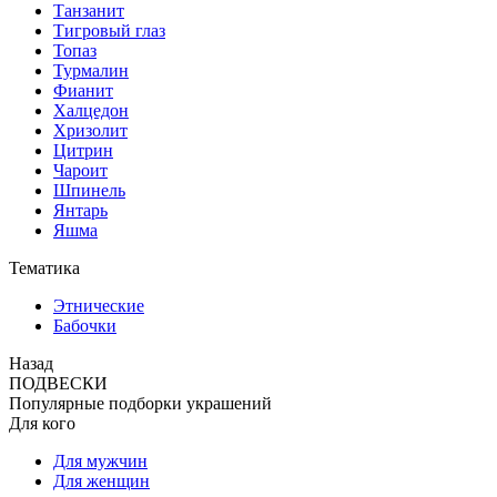
Танзанит
Тигровый глаз
Топаз
Турмалин
Фианит
Халцедон
Хризолит
Цитрин
Чароит
Шпинель
Янтарь
Яшма
Тематика
Этнические
Бабочки
Назад
ПОДВЕСКИ
Популярные подборки украшений
Для кого
Для мужчин
Для женщин