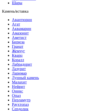
Шары
Камень/вставка
Авантюрин
Агат
Аквамарин
Амазонит
Аметист
Бирюза
Гранат
Жемчуг
Кварц
Коралл
Лабрадорит
Лазурит
Ларимар
Лунный камень
Малахит
Нефрит
Оникс
Опал
Перламутр
Раухтопаз
Сердолик