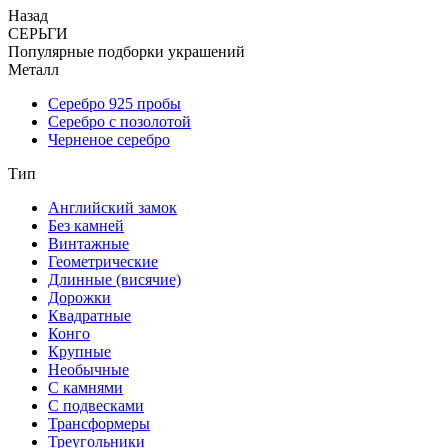
Назад
СЕРЬГИ
Популярные подборки украшений
Металл
Серебро 925 пробы
Серебро с позолотой
Черненое серебро
Тип
Английский замок
Без камней
Винтажные
Геометрические
Длинные (висячие)
Дорожки
Квадратные
Конго
Крупные
Необычные
С камнями
С подвесками
Трансформеры
Треугольники