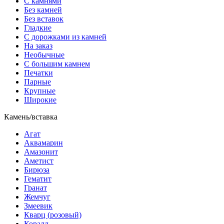
С камнями
Без камней
Без вставок
Гладкие
С дорожками из камней
На заказ
Необычные
С большим камнем
Печатки
Парные
Крупные
Широкие
Камень/вставка
Агат
Аквамарин
Амазонит
Аметист
Бирюза
Гематит
Гранат
Жемчуг
Змеевик
Кварц (розовый)
Коралл