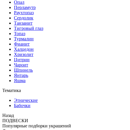
Опал
Перламутр
Раухтопаз
Сердолик
Танзанит
Тигровый глаз
Топаз
Турмалин
Фианит
Халцедон
Хризолит
Цитрин
Чароит
Шпинель
Янтарь
Яшма
Тематика
Этнические
Бабочки
Назад
ПОДВЕСКИ
Популярные подборки украшений