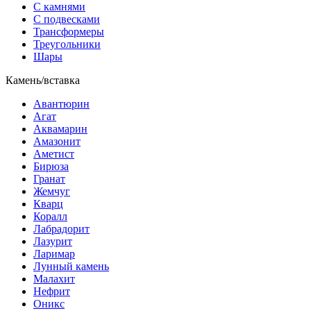
С камнями
С подвесками
Трансформеры
Треугольники
Шары
Камень/вставка
Авантюрин
Агат
Аквамарин
Амазонит
Аметист
Бирюза
Гранат
Жемчуг
Кварц
Коралл
Лабрадорит
Лазурит
Ларимар
Лунный камень
Малахит
Нефрит
Оникс