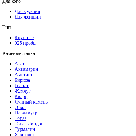
Для кого
Для мужчин
Для женщин
Тип
Крупные
925 пробы
Камень/вставка
Агат
Аквамарин
Аметист
Бирюза
Гранат
Жемчуг
Кварц
Лунный камень
Опал
Перламутр
Топаз
Топаз Лондон
Турмалин
Хризолит