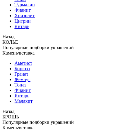
Турмалин
Фианит
Хризолит
Цитрин
Янтарь
Назад
КОЛЬЕ
Популярные подборки украшений
Камень/вставка
Аметист
Бирюза
Гранат
Жемчуг
Топаз
Фианит
Янтарь
Малахит
Назад
БРОШЬ
Популярные подборки украшений
Камень/вставка