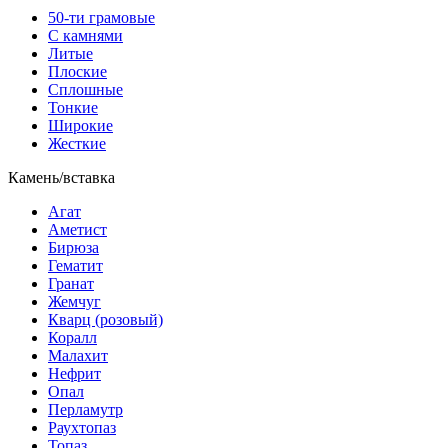
50-ти грамовые
С камнями
Литые
Плоские
Сплошные
Тонкие
Широкие
Жесткие
Камень/вставка
Агат
Аметист
Бирюза
Гематит
Гранат
Жемчуг
Кварц (розовый)
Коралл
Малахит
Нефрит
Опал
Перламутр
Раухтопаз
Топаз