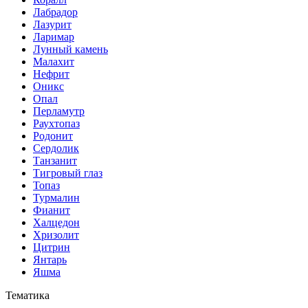
Лабрадор
Лазурит
Ларимар
Лунный камень
Малахит
Нефрит
Оникс
Опал
Перламутр
Раухтопаз
Родонит
Сердолик
Танзанит
Тигровый глаз
Топаз
Турмалин
Фианит
Халцедон
Хризолит
Цитрин
Янтарь
Яшма
Тематика