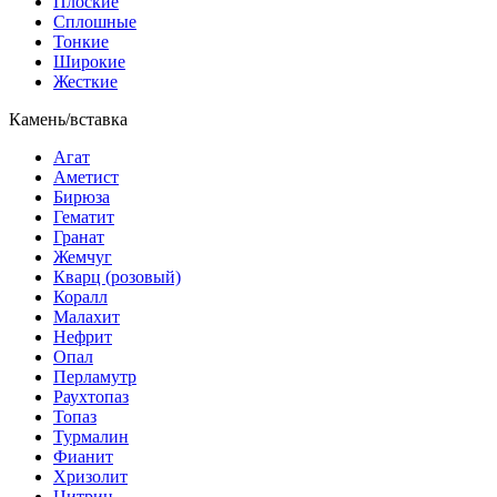
Плоские
Сплошные
Тонкие
Широкие
Жесткие
Камень/вставка
Агат
Аметист
Бирюза
Гематит
Гранат
Жемчуг
Кварц (розовый)
Коралл
Малахит
Нефрит
Опал
Перламутр
Раухтопаз
Топаз
Турмалин
Фианит
Хризолит
Цитрин