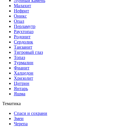
Лунный камень
Малахит
Нефрит
Оникс
Опал
Перламутр
Раухтопаз
Родонит
Сердолик
Танзанит
Тигровый глаз
Топаз
Турмалин
Фианит
Халцедон
Хризолит
Цитрин
Янтарь
Яшма
Тематика
Спаси и сохрани
Змеи
Черепа