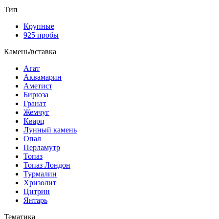
Тип
Крупные
925 пробы
Камень/вставка
Агат
Аквамарин
Аметист
Бирюза
Гранат
Жемчуг
Кварц
Лунный камень
Опал
Перламутр
Топаз
Топаз Лондон
Турмалин
Хризолит
Цитрин
Янтарь
Тематика