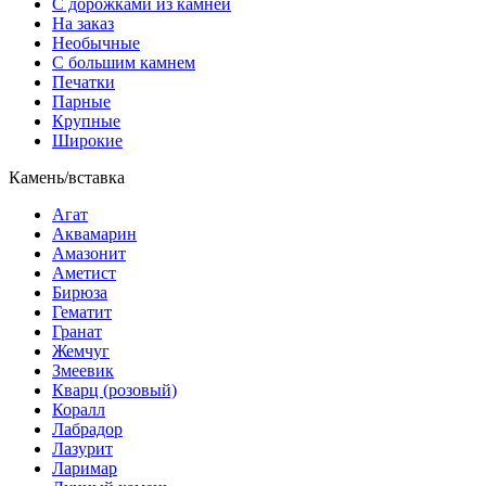
С дорожками из камней
На заказ
Необычные
С большим камнем
Печатки
Парные
Крупные
Широкие
Камень/вставка
Агат
Аквамарин
Амазонит
Аметист
Бирюза
Гематит
Гранат
Жемчуг
Змеевик
Кварц (розовый)
Коралл
Лабрадор
Лазурит
Ларимар