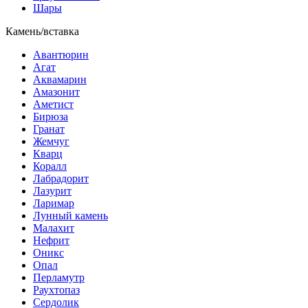
Шары
Камень/вставка
Авантюрин
Агат
Аквамарин
Амазонит
Аметист
Бирюза
Гранат
Жемчуг
Кварц
Коралл
Лабрадорит
Лазурит
Ларимар
Лунный камень
Малахит
Нефрит
Оникс
Опал
Перламутр
Раухтопаз
Сердолик