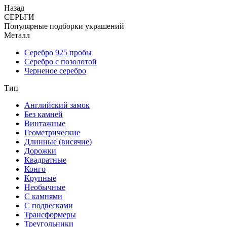
Назад
СЕРЬГИ
Популярные подборки украшений
Металл
Серебро 925 пробы
Серебро с позолотой
Черненое серебро
Тип
Английский замок
Без камней
Винтажные
Геометрические
Длинные (висячие)
Дорожки
Квадратные
Конго
Крупные
Необычные
С камнями
С подвесками
Трансформеры
Треугольники