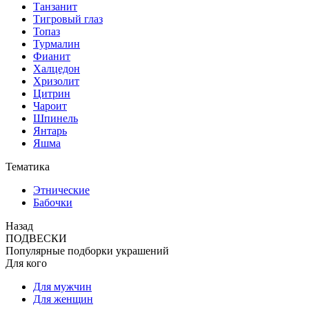
Танзанит
Тигровый глаз
Топаз
Турмалин
Фианит
Халцедон
Хризолит
Цитрин
Чароит
Шпинель
Янтарь
Яшма
Тематика
Этнические
Бабочки
Назад
ПОДВЕСКИ
Популярные подборки украшений
Для кого
Для мужчин
Для женщин