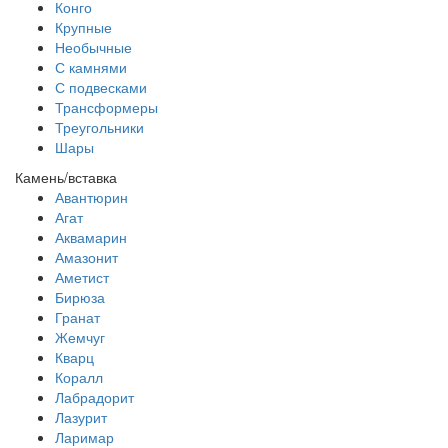
Конго
Крупные
Необычные
С камнями
С подвесками
Трансформеры
Треугольники
Шары
Камень/вставка
Авантюрин
Агат
Аквамарин
Амазонит
Аметист
Бирюза
Гранат
Жемчуг
Кварц
Коралл
Лабрадорит
Лазурит
Ларимар