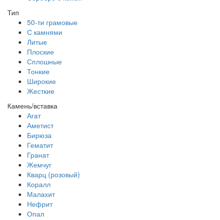
Тип
50-ти грамовые
С камнями
Литые
Плоские
Сплошные
Тонкие
Широкие
Жесткие
Камень/вставка
Агат
Аметист
Бирюза
Гематит
Гранат
Жемчуг
Кварц (розовый)
Коралл
Малахит
Нефрит
Опал