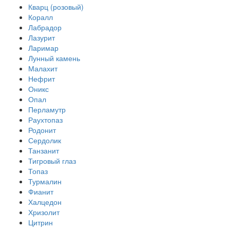
Кварц (розовый)
Коралл
Лабрадор
Лазурит
Ларимар
Лунный камень
Малахит
Нефрит
Оникс
Опал
Перламутр
Раухтопаз
Родонит
Сердолик
Танзанит
Тигровый глаз
Топаз
Турмалин
Фианит
Халцедон
Хризолит
Цитрин