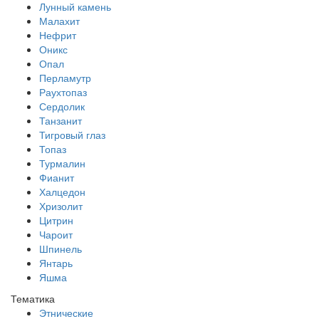
Лунный камень
Малахит
Нефрит
Оникс
Опал
Перламутр
Раухтопаз
Сердолик
Танзанит
Тигровый глаз
Топаз
Турмалин
Фианит
Халцедон
Хризолит
Цитрин
Чароит
Шпинель
Янтарь
Яшма
Тематика
Этнические