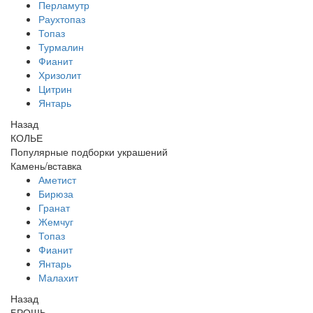
Перламутр
Раухтопаз
Топаз
Турмалин
Фианит
Хризолит
Цитрин
Янтарь
Назад
КОЛЬЕ
Популярные подборки украшений
Камень/вставка
Аметист
Бирюза
Гранат
Жемчуг
Топаз
Фианит
Янтарь
Малахит
Назад
БРОШЬ