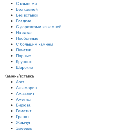
С камнями
Без камней
Без вставок
Гладкие
С дорожками из камней
На заказ
Необычные
С большим камнем
Печатки
Парные
Крупные
Широкие
Камень/вставка
Агат
Аквамарин
Амазонит
Аметист
Бирюза
Гематит
Гранат
Жемчуг
Змеевик