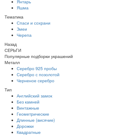
Янтарь
Яшма
Тематика
Спаси и сохрани
Змеи
Черепа
Назад
СЕРЬГИ
Популярные подборки украшений
Металл
Серебро 925 пробы
Серебро с позолотой
Черненое серебро
Тип
Английский замок
Без камней
Винтажные
Геометрические
Длинные (висячие)
Дорожки
Квадратные