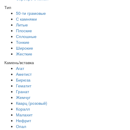
Тип
50-ти грамовые
С камнями
Литые
Плоские
Сплошные
Тонкие
Широкие
Жесткие
Камень/вставка
Агат
Аметист
Бирюза
Гематит
Гранат
Жемчуг
Кварц (розовый)
Коралл
Малахит
Нефрит
Опал