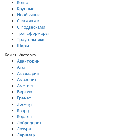
Конго
Крупные
Необычные
С камнями
С подвесками
Трансформеры
Треугольники
Шары
Камень/вставка
Авантюрин
Агат
Аквамарин
Амазонит
Аметист
Бирюза
Гранат
Жемчуг
Кварц
Коралл
Лабрадорит
Лазурит
Ларимар