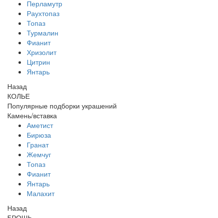
Перламутр
Раухтопаз
Топаз
Турмалин
Фианит
Хризолит
Цитрин
Янтарь
Назад
КОЛЬЕ
Популярные подборки украшений
Камень/вставка
Аметист
Бирюза
Гранат
Жемчуг
Топаз
Фианит
Янтарь
Малахит
Назад
БРОШЬ