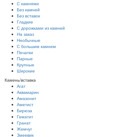
С камнями
Без камней
Без вставок
Гладкие
С дорожками из камней
На заказ
Необычные
С большим камнем
Печатки
Парные
Крупные
Широкие
Камень/вставка
Агат
Аквамарин
Амазонит
Аметист
Бирюза
Гематит
Гранат
Жемчуг
Змеевик