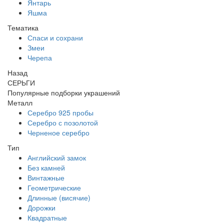
Янтарь
Яшма
Тематика
Спаси и сохрани
Змеи
Черепа
Назад
СЕРЬГИ
Популярные подборки украшений
Металл
Серебро 925 пробы
Серебро с позолотой
Черненое серебро
Тип
Английский замок
Без камней
Винтажные
Геометрические
Длинные (висячие)
Дорожки
Квадратные