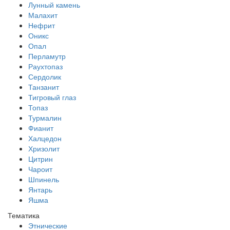
Лунный камень
Малахит
Нефрит
Оникс
Опал
Перламутр
Раухтопаз
Сердолик
Танзанит
Тигровый глаз
Топаз
Турмалин
Фианит
Халцедон
Хризолит
Цитрин
Чароит
Шпинель
Янтарь
Яшма
Тематика
Этнические