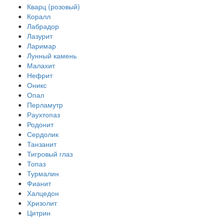
Кварц (розовый)
Коралл
Лабрадор
Лазурит
Ларимар
Лунный камень
Малахит
Нефрит
Оникс
Опал
Перламутр
Раухтопаз
Родонит
Сердолик
Танзанит
Тигровый глаз
Топаз
Турмалин
Фианит
Халцедон
Хризолит
Цитрин