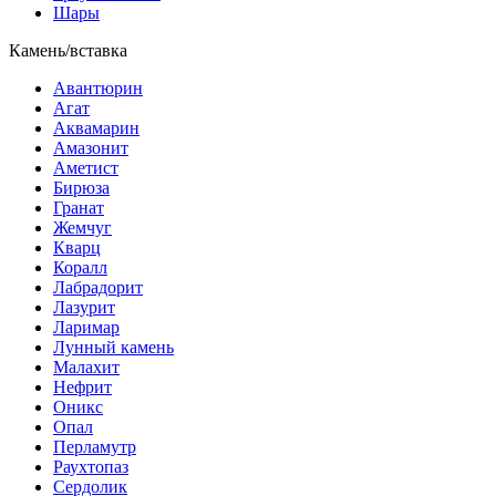
Шары
Камень/вставка
Авантюрин
Агат
Аквамарин
Амазонит
Аметист
Бирюза
Гранат
Жемчуг
Кварц
Коралл
Лабрадорит
Лазурит
Ларимар
Лунный камень
Малахит
Нефрит
Оникс
Опал
Перламутр
Раухтопаз
Сердолик