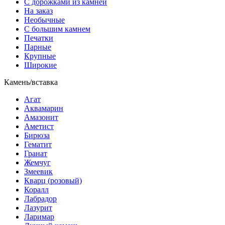
С дорожками из камней
На заказ
Необычные
С большим камнем
Печатки
Парные
Крупные
Широкие
Камень/вставка
Агат
Аквамарин
Амазонит
Аметист
Бирюза
Гематит
Гранат
Жемчуг
Змеевик
Кварц (розовый)
Коралл
Лабрадор
Лазурит
Ларимар