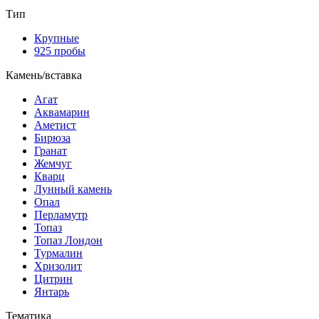
Тип
Крупные
925 пробы
Камень/вставка
Агат
Аквамарин
Аметист
Бирюза
Гранат
Жемчуг
Кварц
Лунный камень
Опал
Перламутр
Топаз
Топаз Лондон
Турмалин
Хризолит
Цитрин
Янтарь
Тематика