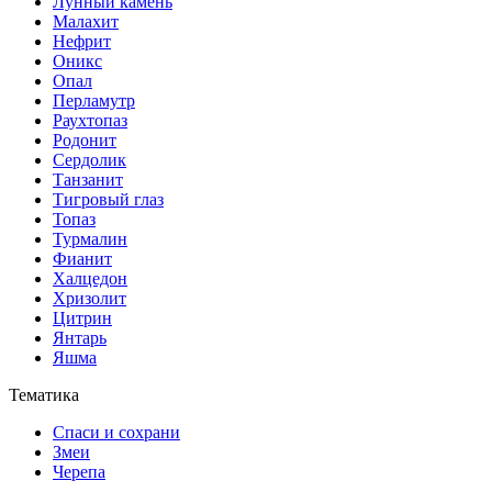
Лунный камень
Малахит
Нефрит
Оникс
Опал
Перламутр
Раухтопаз
Родонит
Сердолик
Танзанит
Тигровый глаз
Топаз
Турмалин
Фианит
Халцедон
Хризолит
Цитрин
Янтарь
Яшма
Тематика
Спаси и сохрани
Змеи
Черепа