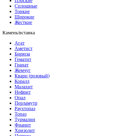
Плоские
Сплошные
Тонкие
Широкие
Жесткие
Камень/вставка
Агат
Аметист
Бирюза
Гематит
Гранат
Жемчуг
Кварц (розовый)
Коралл
Малахит
Нефрит
Опал
Перламутр
Раухтопаз
Топаз
Турмалин
Фианит
Хризолит
Цитрин