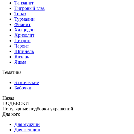
Танзанит
Тигровый глаз
Топаз
Турмалин
Фианит
Халцедон
Хризолит
Цитрин
Чароит
Шпинель
Янтарь
Яшма
Тематика
Этнические
Бабочки
Назад
ПОДВЕСКИ
Популярные подборки украшений
Для кого
Для мужчин
Для женщин