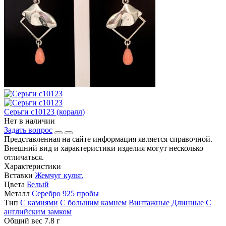
Серьги с10123 (коралл)
Нет в наличии
Задать вопрос
Представленная на сайте информация является справочной.
Внешний вид и характеристики изделия могут несколько
отличаться.
Характеристики
Вставки
Жемчуг культ.
Цвета
Белый
Металл
Серебро 925 пробы
Тип
С камнями
С большим камнем
Винтажные
Длинные
С
английским замком
Общий вес
7.8 г