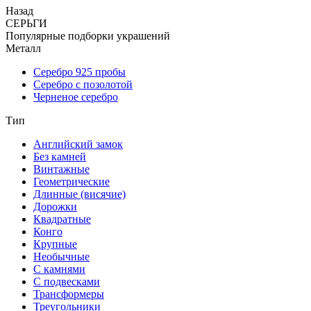
Назад
СЕРЬГИ
Популярные подборки украшений
Металл
Серебро 925 пробы
Серебро с позолотой
Черненое серебро
Тип
Английский замок
Без камней
Винтажные
Геометрические
Длинные (висячие)
Дорожки
Квадратные
Конго
Крупные
Необычные
С камнями
С подвесками
Трансформеры
Треугольники