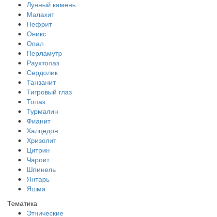
Лунный камень
Малахит
Нефрит
Оникс
Опал
Перламутр
Раухтопаз
Сердолик
Танзанит
Тигровый глаз
Топаз
Турмалин
Фианит
Халцедон
Хризолит
Цитрин
Чароит
Шпинель
Янтарь
Яшма
Тематика
Этнические