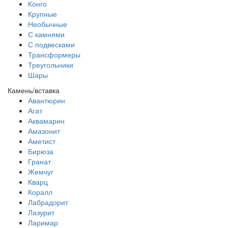
Конго
Крупные
Необычные
С камнями
С подвесками
Трансформеры
Треугольники
Шары
Камень/вставка
Авантюрин
Агат
Аквамарин
Амазонит
Аметист
Бирюза
Гранат
Жемчуг
Кварц
Коралл
Лабрадорит
Лазурит
Ларимар