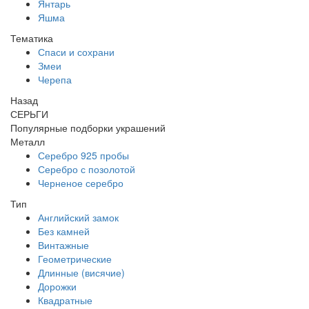
Янтарь
Яшма
Тематика
Спаси и сохрани
Змеи
Черепа
Назад
СЕРЬГИ
Популярные подборки украшений
Металл
Серебро 925 пробы
Серебро с позолотой
Черненое серебро
Тип
Английский замок
Без камней
Винтажные
Геометрические
Длинные (висячие)
Дорожки
Квадратные