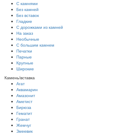
С камнями
Без камней
Без вставок
Гладкие
С дорожками из камней
На заказ
Необычные
С большим камнем
Печатки
Парные
Крупные
Широкие
Камень/вставка
Агат
Аквамарин
Амазонит
Аметист
Бирюза
Гематит
Гранат
Жемчуг
Змеевик