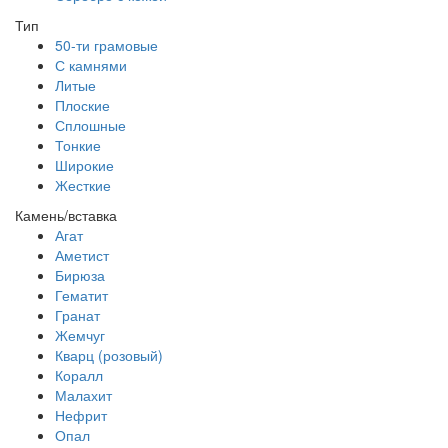
Тип
50-ти грамовые
С камнями
Литые
Плоские
Сплошные
Тонкие
Широкие
Жесткие
Камень/вставка
Агат
Аметист
Бирюза
Гематит
Гранат
Жемчуг
Кварц (розовый)
Коралл
Малахит
Нефрит
Опал