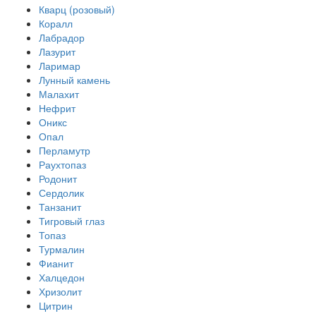
Кварц (розовый)
Коралл
Лабрадор
Лазурит
Ларимар
Лунный камень
Малахит
Нефрит
Оникс
Опал
Перламутр
Раухтопаз
Родонит
Сердолик
Танзанит
Тигровый глаз
Топаз
Турмалин
Фианит
Халцедон
Хризолит
Цитрин