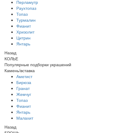
Перламутр
Раухтопаз
Топаз
Турмалин
Фианит
Хризолит
Цитрин
Янтарь
Назад
КОЛЬЕ
Популярные подборки украшений
Камень/вставка
Аметист
Бирюза
Гранат
Жемчуг
Топаз
Фианит
Янтарь
Малахит
Назад
БРОШЬ