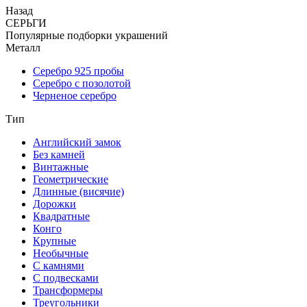
Назад
СЕРЬГИ
Популярные подборки украшений
Металл
Серебро 925 пробы
Серебро с позолотой
Черненое серебро
Тип
Английский замок
Без камней
Винтажные
Геометрические
Длинные (висячие)
Дорожки
Квадратные
Конго
Крупные
Необычные
С камнями
С подвесками
Трансформеры
Треугольники