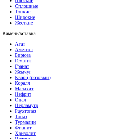
Плоские
Сплошные
Тонкие
Широкие
Жесткие
Камень/вставка
Агат
Аметист
Бирюза
Гематит
Гранат
Жемчуг
Кварц (розовый)
Коралл
Малахит
Нефрит
Опал
Перламутр
Раухтопаз
Топаз
Турмалин
Фианит
Хризолит
Цитрин