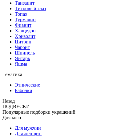
Танзанит
Тигровый глаз
Топаз
Турмалин
Фианит
Халцедон
Хризолит
Цитрин
Чароит
Шпинель
Янтарь
Яшма
Тематика
Этнические
Бабочки
Назад
ПОДВЕСКИ
Популярные подборки украшений
Для кого
Для мужчин
Для женщин