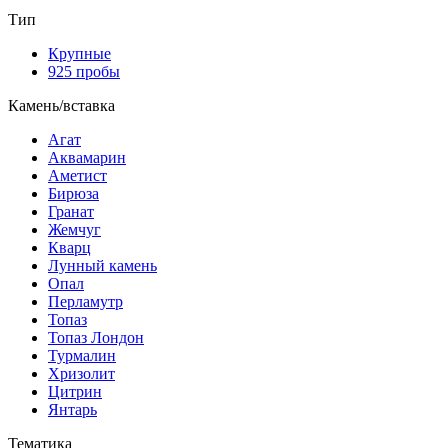
Тип
Крупные
925 пробы
Камень/вставка
Агат
Аквамарин
Аметист
Бирюза
Гранат
Жемчуг
Кварц
Лунный камень
Опал
Перламутр
Топаз
Топаз Лондон
Турмалин
Хризолит
Цитрин
Янтарь
Тематика