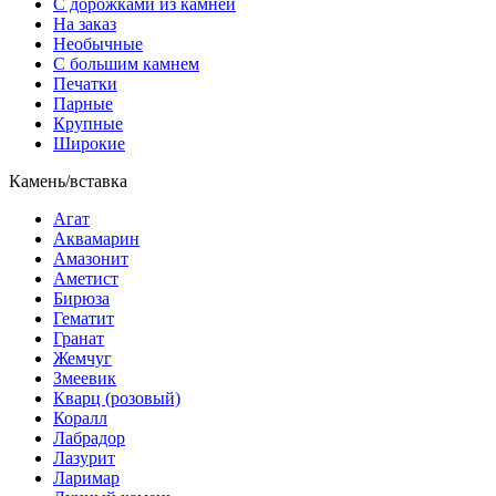
С дорожками из камней
На заказ
Необычные
С большим камнем
Печатки
Парные
Крупные
Широкие
Камень/вставка
Агат
Аквамарин
Амазонит
Аметист
Бирюза
Гематит
Гранат
Жемчуг
Змеевик
Кварц (розовый)
Коралл
Лабрадор
Лазурит
Ларимар