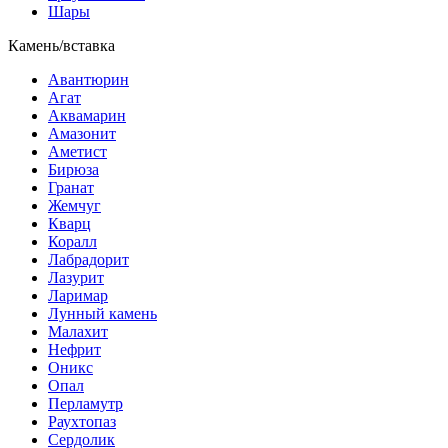
Шары
Камень/вставка
Авантюрин
Агат
Аквамарин
Амазонит
Аметист
Бирюза
Гранат
Жемчуг
Кварц
Коралл
Лабрадорит
Лазурит
Ларимар
Лунный камень
Малахит
Нефрит
Оникс
Опал
Перламутр
Раухтопаз
Сердолик