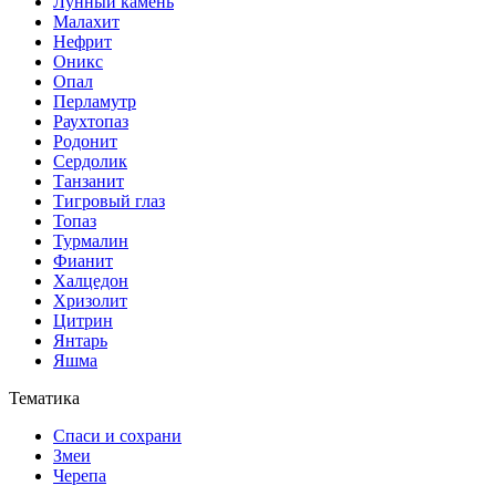
Лунный камень
Малахит
Нефрит
Оникс
Опал
Перламутр
Раухтопаз
Родонит
Сердолик
Танзанит
Тигровый глаз
Топаз
Турмалин
Фианит
Халцедон
Хризолит
Цитрин
Янтарь
Яшма
Тематика
Спаси и сохрани
Змеи
Черепа