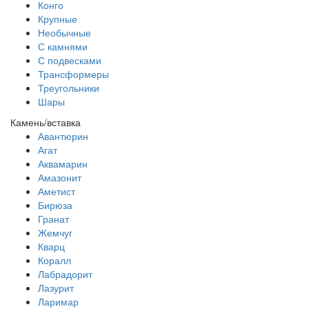
Конго
Крупные
Необычные
С камнями
С подвесками
Трансформеры
Треугольники
Шары
Камень/вставка
Авантюрин
Агат
Аквамарин
Амазонит
Аметист
Бирюза
Гранат
Жемчуг
Кварц
Коралл
Лабрадорит
Лазурит
Ларимар