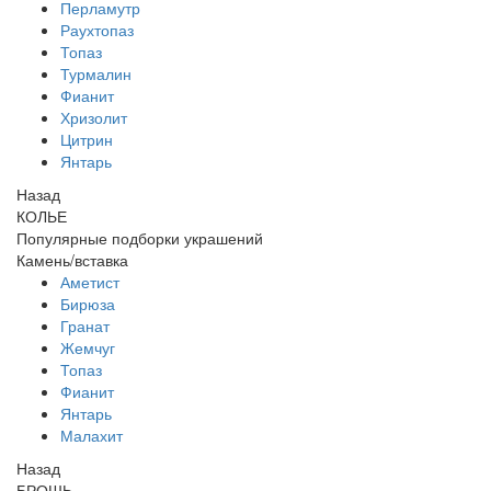
Перламутр
Раухтопаз
Топаз
Турмалин
Фианит
Хризолит
Цитрин
Янтарь
Назад
КОЛЬЕ
Популярные подборки украшений
Камень/вставка
Аметист
Бирюза
Гранат
Жемчуг
Топаз
Фианит
Янтарь
Малахит
Назад
БРОШЬ