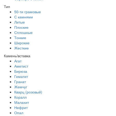
Тип
50-ти грамовые
С камнями
Литые
Плоские
Сплошные
Тонкие
Широкие
Жесткие
Камень/вставка
Агат
Аметист
Бирюза
Гематит
Гранат
Жемчуг
Кварц (розовый)
Коралл
Малахит
Нефрит
Опал