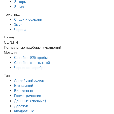
Янтарь
Яшма
Тематика
Спаси и сохрани
Змеи
Черепа
Назад
СЕРЬГИ
Популярные подборки украшений
Металл
Серебро 925 пробы
Серебро с позолотой
Черненое серебро
Тип
Английский замок
Без камней
Винтажные
Геометрические
Длинные (висячие)
Дорожки
Квадратные