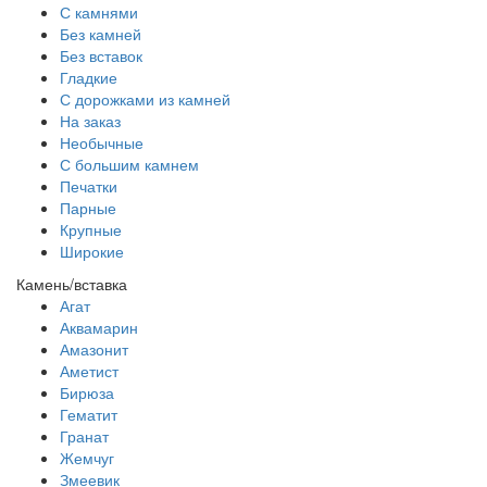
С камнями
Без камней
Без вставок
Гладкие
С дорожками из камней
На заказ
Необычные
С большим камнем
Печатки
Парные
Крупные
Широкие
Камень/вставка
Агат
Аквамарин
Амазонит
Аметист
Бирюза
Гематит
Гранат
Жемчуг
Змеевик