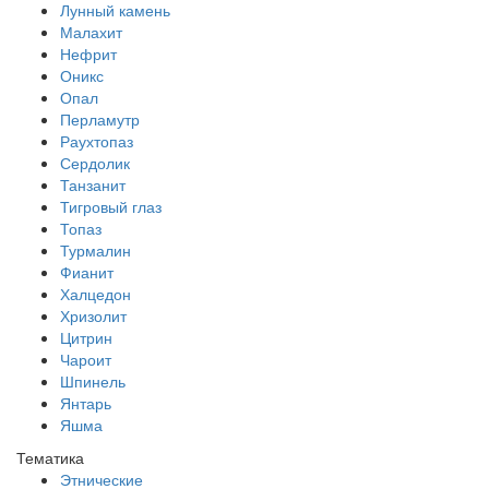
Лунный камень
Малахит
Нефрит
Оникс
Опал
Перламутр
Раухтопаз
Сердолик
Танзанит
Тигровый глаз
Топаз
Турмалин
Фианит
Халцедон
Хризолит
Цитрин
Чароит
Шпинель
Янтарь
Яшма
Тематика
Этнические