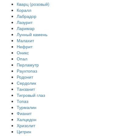
Кварц (розовый)
Коралл
Лабрадор
Лазурит
Ларимар
Лунный камень
Малахит
Нефрит
Оникс
Опал
Перламутр
Раухтопаз
Родонит
Сердолик
Танзанит
Тигровый глаз
Топаз
Турмалин
Фианит
Халцедон
Хризолит
Цитрин