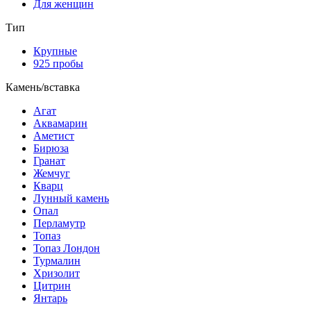
Для женщин
Тип
Крупные
925 пробы
Камень/вставка
Агат
Аквамарин
Аметист
Бирюза
Гранат
Жемчуг
Кварц
Лунный камень
Опал
Перламутр
Топаз
Топаз Лондон
Турмалин
Хризолит
Цитрин
Янтарь