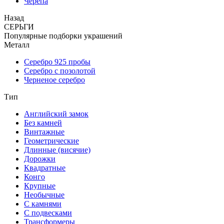
Черепа
Назад
СЕРЬГИ
Популярные подборки украшений
Металл
Серебро 925 пробы
Серебро с позолотой
Черненое серебро
Тип
Английский замок
Без камней
Винтажные
Геометрические
Длинные (висячие)
Дорожки
Квадратные
Конго
Крупные
Необычные
С камнями
С подвесками
Трансформеры