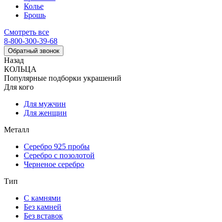
Колье
Брошь
Смотреть все
8-800-300-39-68
Обратный звонок
Назад
КОЛЬЦА
Популярные подборки украшений
Для кого
Для мужчин
Для женщин
Металл
Серебро 925 пробы
Серебро с позолотой
Черненое серебро
Тип
С камнями
Без камней
Без вставок