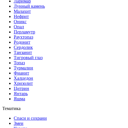
Ларимар
Лунный камень
Малахит
Нефрит
Оникс
Опал
Перламутр
Раухтопаз
Родонит
Сердолик
Танзанит
Тигровый глаз
Топаз
Турмалин
Фианит
Халцедон
Хризолит
Цитрин
Янтарь
Яшма
Тематика
Спаси и сохрани
Змеи