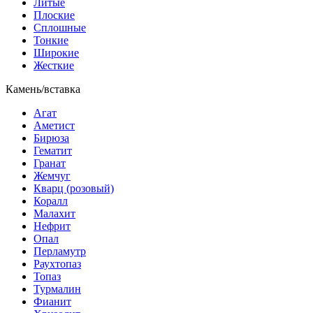
Литые
Плоские
Сплошные
Тонкие
Широкие
Жесткие
Камень/вставка
Агат
Аметист
Бирюза
Гематит
Гранат
Жемчуг
Кварц (розовый)
Коралл
Малахит
Нефрит
Опал
Перламутр
Раухтопаз
Топаз
Турмалин
Фианит