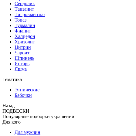
Сердолик
Танзанит
Тигровый глаз
Топаз
Турмалин
Фианит
Халцедон
Хризолит
Цитрин
Чароит
Шпинель
Янтарь
Яшма
Тематика
Этнические
Бабочки
Назад
ПОДВЕСКИ
Популярные подборки украшений
Для кого
Для мужчин