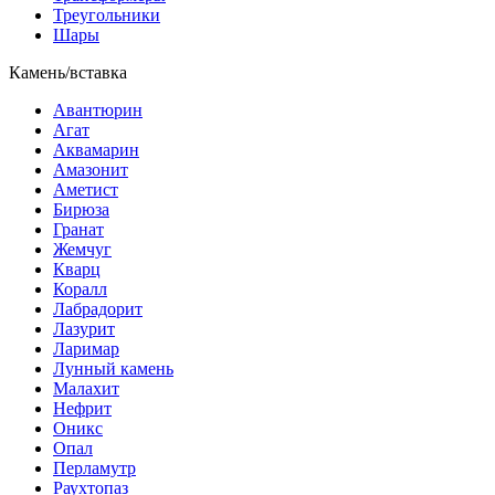
Треугольники
Шары
Камень/вставка
Авантюрин
Агат
Аквамарин
Амазонит
Аметист
Бирюза
Гранат
Жемчуг
Кварц
Коралл
Лабрадорит
Лазурит
Ларимар
Лунный камень
Малахит
Нефрит
Оникс
Опал
Перламутр
Раухтопаз