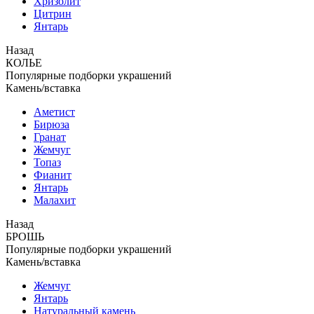
Хризолит
Цитрин
Янтарь
Назад
КОЛЬЕ
Популярные подборки украшений
Камень/вставка
Аметист
Бирюза
Гранат
Жемчуг
Топаз
Фианит
Янтарь
Малахит
Назад
БРОШЬ
Популярные подборки украшений
Камень/вставка
Жемчуг
Янтарь
Натуральный камень