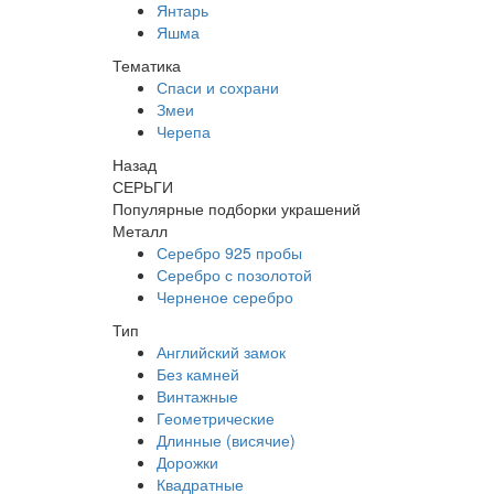
Янтарь
Яшма
Тематика
Спаси и сохрани
Змеи
Черепа
Назад
СЕРЬГИ
Популярные подборки украшений
Металл
Серебро 925 пробы
Серебро с позолотой
Черненое серебро
Тип
Английский замок
Без камней
Винтажные
Геометрические
Длинные (висячие)
Дорожки
Квадратные