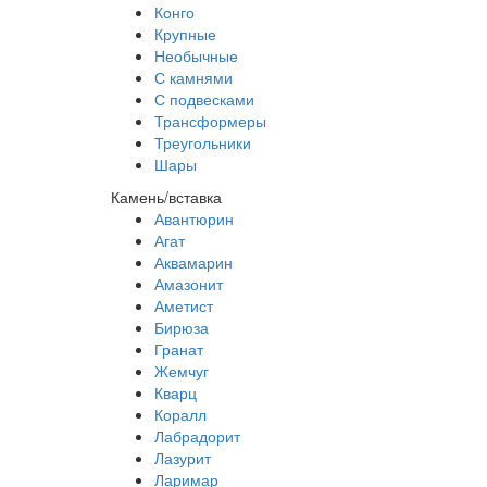
Конго
Крупные
Необычные
С камнями
С подвесками
Трансформеры
Треугольники
Шары
Камень/вставка
Авантюрин
Агат
Аквамарин
Амазонит
Аметист
Бирюза
Гранат
Жемчуг
Кварц
Коралл
Лабрадорит
Лазурит
Ларимар