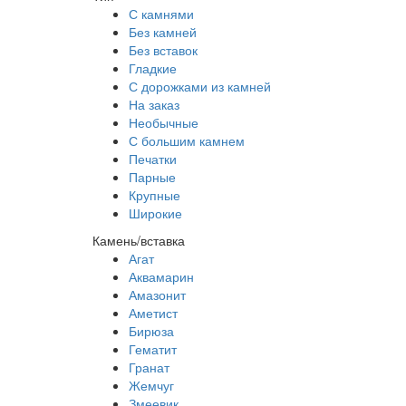
С камнями
Без камней
Без вставок
Гладкие
С дорожками из камней
На заказ
Необычные
С большим камнем
Печатки
Парные
Крупные
Широкие
Камень/вставка
Агат
Аквамарин
Амазонит
Аметист
Бирюза
Гематит
Гранат
Жемчуг
Змеевик