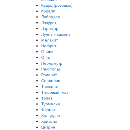
Кварц (розовый)
Коралл
Лабрадор
Лазурит
Ларимар
Лунный камень
Малахит
Нефрит
Оникс
Опал
Перламутр
Раухтопаз
Родонит
Сердолик
Танзанит
Тигровый глаз
Топаз
Турмалин
Фианит
Халцедон
Хризолит
Цитрин