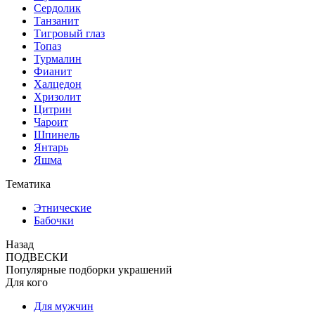
Сердолик
Танзанит
Тигровый глаз
Топаз
Турмалин
Фианит
Халцедон
Хризолит
Цитрин
Чароит
Шпинель
Янтарь
Яшма
Тематика
Этнические
Бабочки
Назад
ПОДВЕСКИ
Популярные подборки украшений
Для кого
Для мужчин