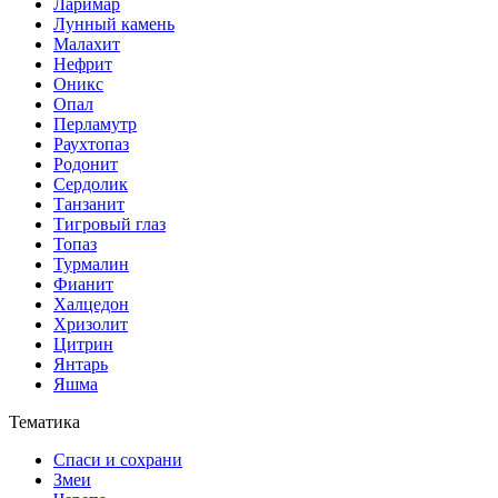
Ларимар
Лунный камень
Малахит
Нефрит
Оникс
Опал
Перламутр
Раухтопаз
Родонит
Сердолик
Танзанит
Тигровый глаз
Топаз
Турмалин
Фианит
Халцедон
Хризолит
Цитрин
Янтарь
Яшма
Тематика
Спаси и сохрани
Змеи