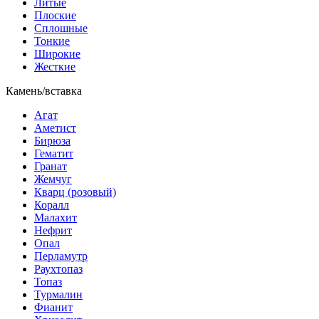
Литые
Плоские
Сплошные
Тонкие
Широкие
Жесткие
Камень/вставка
Агат
Аметист
Бирюза
Гематит
Гранат
Жемчуг
Кварц (розовый)
Коралл
Малахит
Нефрит
Опал
Перламутр
Раухтопаз
Топаз
Турмалин
Фианит