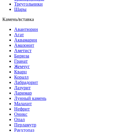
Треугольники
Шары
Камень/вставка
Авантюрин
Агат
Аквамарин
Амазонит
Аметист
Бирюза
Гранат
Жемчуг
Кварц
Коралл
Лабрадорит
Лазурит
Ларимар
Лунный камень
Малахит
Нефрит
Оникс
Опал
Перламутр
Раухтопаз