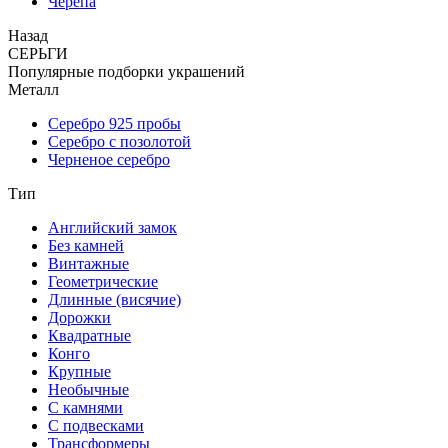
Черепа
Назад
СЕРЬГИ
Популярные подборки украшений
Металл
Серебро 925 пробы
Серебро с позолотой
Черненое серебро
Тип
Английский замок
Без камней
Винтажные
Геометрические
Длинные (висячие)
Дорожки
Квадратные
Конго
Крупные
Необычные
С камнями
С подвесками
Трансформеры