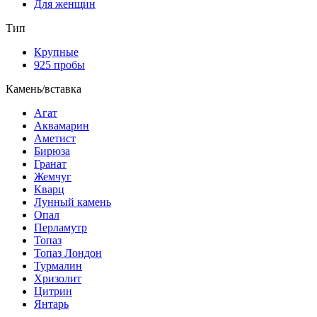
Для женщин
Тип
Крупные
925 пробы
Камень/вставка
Агат
Аквамарин
Аметист
Бирюза
Гранат
Жемчуг
Кварц
Лунный камень
Опал
Перламутр
Топаз
Топаз Лондон
Турмалин
Хризолит
Цитрин
Янтарь