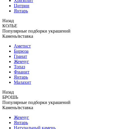
Хризолит
Цитрин
Янтарь
Назад
КОЛЬЕ
Популярные подборки украшений
Камень/вставка
Аметист
Бирюза
Гранат
Жемчуг
Топаз
Фианит
Янтарь
Малахит
Назад
БРОШЬ
Популярные подборки украшений
Камень/вставка
Жемчуг
Янтарь
Натуральный камень