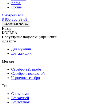
Колье
Брошь
Смотреть все
8-800-300-39-68
Обратный звонок
Назад
КОЛЬЦА
Популярные подборки украшений
Для кого
Для мужчин
Для женщин
Металл
Серебро 925 пробы
Серебро с позолотой
Черненое серебро
Тип
С камнями
Без камней
Без вставок