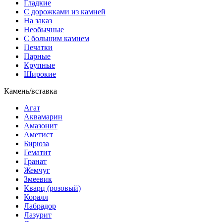
Гладкие
С дорожками из камней
На заказ
Необычные
С большим камнем
Печатки
Парные
Крупные
Широкие
Камень/вставка
Агат
Аквамарин
Амазонит
Аметист
Бирюза
Гематит
Гранат
Жемчуг
Змеевик
Кварц (розовый)
Коралл
Лабрадор
Лазурит