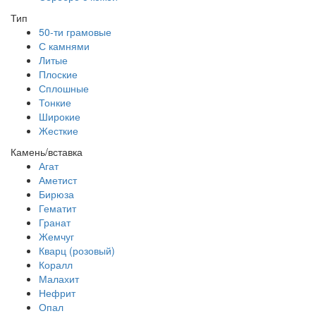
Тип
50-ти грамовые
С камнями
Литые
Плоские
Сплошные
Тонкие
Широкие
Жесткие
Камень/вставка
Агат
Аметист
Бирюза
Гематит
Гранат
Жемчуг
Кварц (розовый)
Коралл
Малахит
Нефрит
Опал