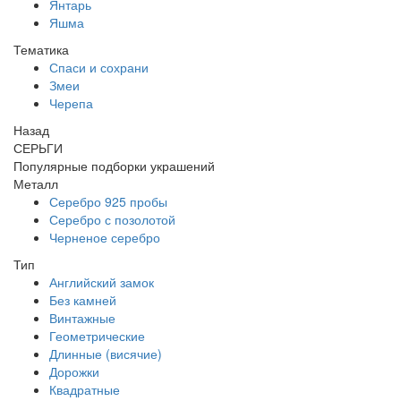
Янтарь
Яшма
Тематика
Спаси и сохрани
Змеи
Черепа
Назад
СЕРЬГИ
Популярные подборки украшений
Металл
Серебро 925 пробы
Серебро с позолотой
Черненое серебро
Тип
Английский замок
Без камней
Винтажные
Геометрические
Длинные (висячие)
Дорожки
Квадратные