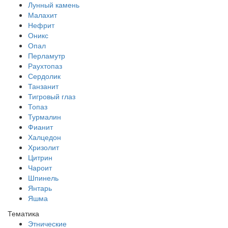
Лунный камень
Малахит
Нефрит
Оникс
Опал
Перламутр
Раухтопаз
Сердолик
Танзанит
Тигровый глаз
Топаз
Турмалин
Фианит
Халцедон
Хризолит
Цитрин
Чароит
Шпинель
Янтарь
Яшма
Тематика
Этнические