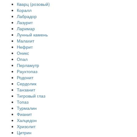
Кварц (розовый)
Коралл
Лабрадор
Лазурит
Ларимар
Лунный камень
Малахит
Нефрит
Оникс
Опал
Перламутр
Раухтопаз
Родонит
Сердолик
Танзанит
Тигровый глаз
Топаз
Турмалин
Фианит
Халцедон
Хризолит
Цитрин