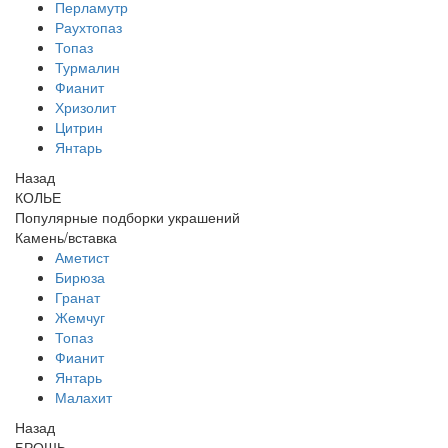
Перламутр
Раухтопаз
Топаз
Турмалин
Фианит
Хризолит
Цитрин
Янтарь
Назад
КОЛЬЕ
Популярные подборки украшений
Камень/вставка
Аметист
Бирюза
Гранат
Жемчуг
Топаз
Фианит
Янтарь
Малахит
Назад
БРОШЬ