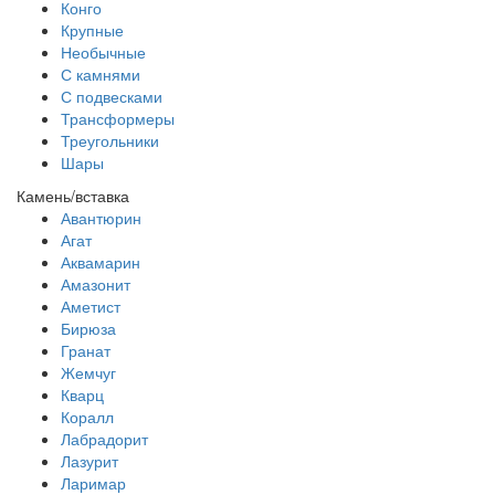
Конго
Крупные
Необычные
С камнями
С подвесками
Трансформеры
Треугольники
Шары
Камень/вставка
Авантюрин
Агат
Аквамарин
Амазонит
Аметист
Бирюза
Гранат
Жемчуг
Кварц
Коралл
Лабрадорит
Лазурит
Ларимар