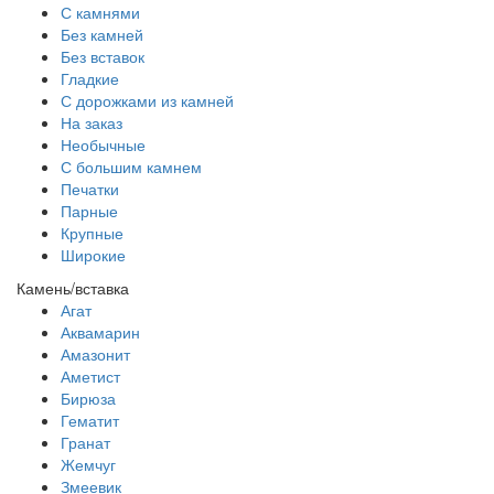
С камнями
Без камней
Без вставок
Гладкие
С дорожками из камней
На заказ
Необычные
С большим камнем
Печатки
Парные
Крупные
Широкие
Камень/вставка
Агат
Аквамарин
Амазонит
Аметист
Бирюза
Гематит
Гранат
Жемчуг
Змеевик